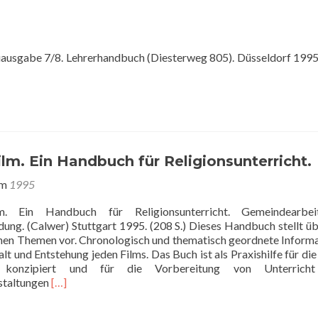
uausgabe 7/8. Lehrerhandbuch (Diesterweg 805). Düsseldorf 1995.
ilm. Ein Handbuch für Religionsunterricht.
am
1995
. Ein Handbuch für Religionsunterricht. Gemeindearbe
ung. (Calwer) Stuttgart 1995. (208 S.) Dieses Handbuch stellt ü
chen Themen vor. Chronologisch und thematisch geordnete Inform
lt und Entstehung jeden Films. Das Buch ist als Praxishilfe für die
konzipiert und für die Vorbereitung von Unterrich
Read
staltungen
[…]
more
about