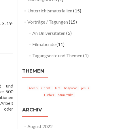
Unterrichtsmaterialien
(15)
Vorträge / Tagungen
(15)
 S. 19-
An Universitäten
(3)
Filmabende
(11)
Tagungsorte und Themen
(1)
THEMEN
it und
Ahlen
Christi
film
hollywood
jesus
ber 500
Luther
Stummfilm
ationen
 Arbeit
t oder
ARCHIV
August 2022