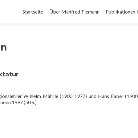
Zum Inhalt springen
Startseite
Über Manfred Tiemann
Publikationen
en
ktatur
igionslehrer Wilhelm Mährle (1900 1977) und Hans Faber (190
heim 1997 (50 S.)