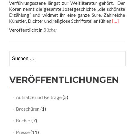
Verführungsszene längst zur Weltliteratur gehört. Der
Koran nennt die gesamte Josefgeschichte „die schönste
Erzählung“ und widmet ihr eine ganze Sure. Zahlreiche
Read
Künstler, Dichter und religiöse Schriftsteller fühlen
[…]
more
Veröffentlicht in
Bücher
about
Josef
und
die
Suchen nach:
Frau
Potifars
im
populärkul
VERÖFFENTLICHUNGEN
Kontext
Aufsätze und Beiträge
(5)
Broschüren
(1)
Bücher
(7)
Presse
(11)