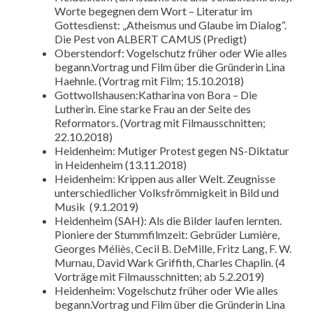
Worte begegnen dem Wort – Literatur im
Gottesdienst: „Atheismus und Glaube im Dialog“.
Die Pest von ALBERT CAMUS (Predigt)
Oberstendorf: Vogelschutz früher oder Wie alles
begann.Vortrag und Film über die Gründerin Lina
Haehnle. (Vortrag mit Film; 15.10.2018)
Gottwollshausen:Katharina von Bora – Die
Lutherin. Eine starke Frau an der Seite des
Reformators. (Vortrag mit Filmausschnitten;
22.10.2018)
Heidenheim: Mutiger Protest gegen NS-Diktatur
in Heidenheim (13.11.2018)
Heidenheim: Krippen aus aller Welt. Zeugnisse
unterschiedlicher Volksfrömmigkeit in Bild und
Musik (9.1.2019)
Heidenheim (SAH): Als die Bilder laufen lernten.
Pioniere der Stummfilmzeit: Gebrüder Lumière,
Georges Méliès, Cecil B. DeMille, Fritz Lang, F. W.
Murnau, David Wark Griffith, Charles Chaplin. (4
Vorträge mit Filmausschnitten; ab 5.2.2019)
Heidenheim: Vogelschutz früher oder Wie alles
begann.Vortrag und Film über die Gründerin Lina